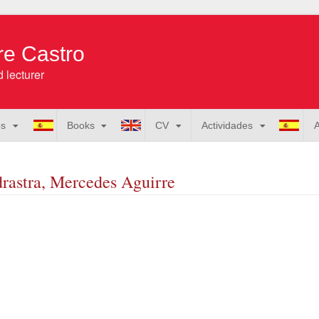
re Castro
 lecturer
os
Books
CV
Actividades
A
rastra, Mercedes Aguirre