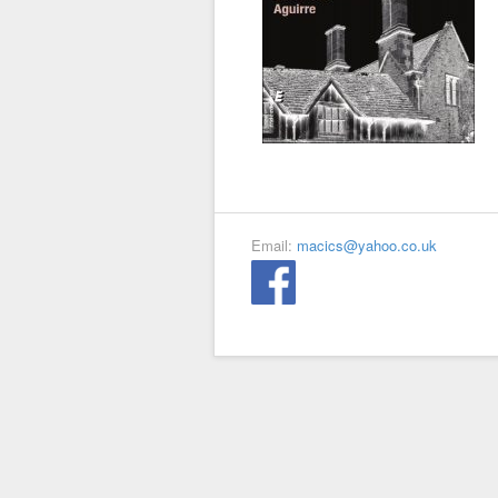
Email:
macics@yahoo.co.uk