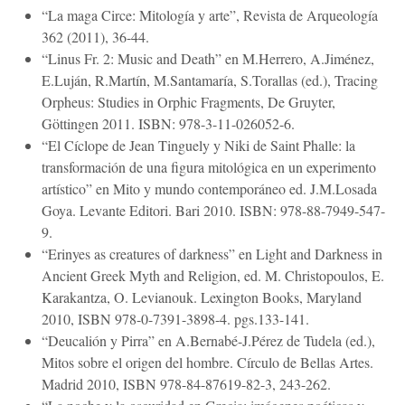
“La maga Circe: Mitología y arte”, Revista de Arqueología
362 (2011), 36-44.
“Linus Fr. 2: Music and Death” en M.Herrero, A.Jiménez,
E.Luján, R.Martín, M.Santamaría, S.Torallas (ed.), Tracing
Orpheus: Studies in Orphic Fragments, De Gruyter,
Göttingen 2011. ISBN: 978-3-11-026052-6.
“El Cíclope de Jean Tinguely y Niki de Saint Phalle: la
transformación de una figura mitológica en un experimento
artístico” en Mito y mundo contemporáneo ed. J.M.Losada
Goya. Levante Editori. Bari 2010. ISBN: 978-88-7949-547-
9.
“Erinyes as creatures of darkness” en Light and Darkness in
Ancient Greek Myth and Religion, ed. M. Christopoulos, E.
Karakantza, O. Levianouk. Lexington Books, Maryland
2010, ISBN 978-0-7391-3898-4. pgs.133-141.
“Deucalión y Pirra” en A.Bernabé-J.Pérez de Tudela (ed.),
Mitos sobre el origen del hombre. Círculo de Bellas Artes.
Madrid 2010, ISBN 978-84-87619-82-3, 243-262.