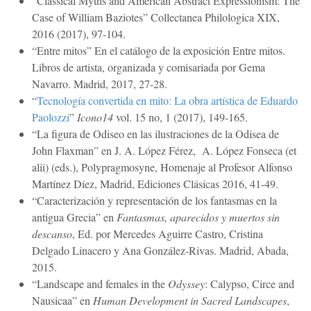
“Classical Myths and American Abstract Expressionism: The
Case of William Baziotes” Collectanea Philologica XIX,
2016 (2017), 97-104.
“Entre mitos” En el catálogo de la exposición Entre mitos.
Libros de artista, organizada y comisariada por Gema
Navarro. Madrid, 2017, 27-28.
“
Tecnología convertida en mito: La obra artística de Eduardo
Paolozzi
”
Icono14
vol. 15 no, 1 (2017), 149-165.
“La figura de Odiseo en las ilustraciones de la Odisea de
John Flaxman” en J. A. López Férez, A. López Fonseca (et
alii) (eds.), Polypragmosyne, Homenaje al Profesor Alfonso
Martínez Díez, Madrid, Ediciones Clásicas 2016, 41-49.
“Caracterización y representación de los fantasmas en la
antigua Grecia” en
Fantasmas, aparecidos y muertos sin
descanso
, Ed. por Mercedes Aguirre Castro, Cristina
Delgado Linacero y Ana González-Rivas. Madrid, Abada,
2015.
“Landscape and females in the
Odyssey
: Calypso, Circe and
Nausicaa” en
Human Development in Sacred Landscapes
,